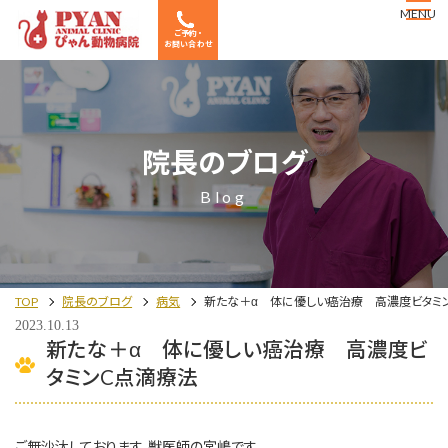
MENU
ご予約・
お問い合わせ
院長のブログ
Blog
TOP
院長のブログ
病気
新たな＋α 体に優しい癌治療 高濃度ビタミ
2023.10.13
新たな＋α 体に優しい癌治療 高濃度ビ
タミンC点滴療法
ご無沙汰しております。獣医師の宮嶋です。