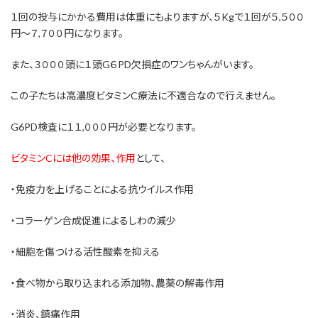
１回の投与にかかる費用は体重にもよりますが、５Kgで１回が５,５００
円～７,７００円になります。
また、３０００頭に１頭G６PD欠損症のワンちゃんがいます。
この子たちは高濃度ビタミンC療法に不適合なので行えません。
G6PD検査に１１,０００円が必要となります。
ビタミンCには他の効果、作用
として、
・免疫力を上げることによる抗ウイルス作用
・コラーゲン合成促進によるしわの減少
・細胞を傷つける活性酸素を抑える
・食べ物から取り込まれる添加物、農薬の解毒作用
・消炎、鎮痛作用